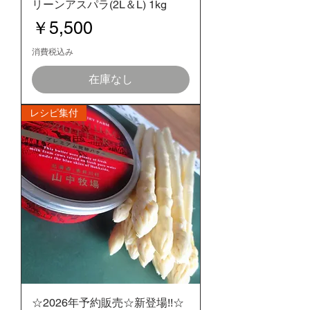
リーンアスパラ(2L＆L) 1kg
価格
￥5,500
消費税込み
在庫なし
レシピ集付
☆2026年予約販売☆新登場!!☆