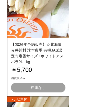
【2026年予約販売】☆北海道
赤井川村 滝本農場 有機JAS認
定☆定番サイズ ! ホワイトアス
パラ2L 1kg
価格
￥5,700
消費税込み
在庫なし
レシピ集付