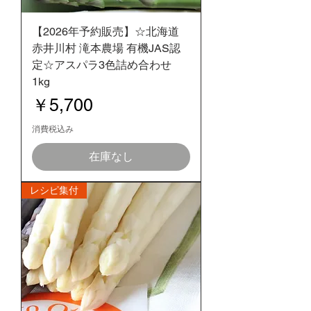
【2026年予約販売】☆北海道
赤井川村 滝本農場 有機JAS認
定☆アスパラ3色詰め合わせ
1kg
価格
￥5,700
消費税込み
在庫なし
レシピ集付