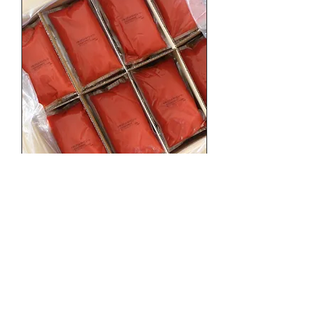
トマトピューレソース（２５０
g入り）6入り ￥3,900
価格
￥3,900
消費税込み
在庫なし