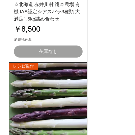
☆北海道 赤井川村 滝本農場 有
機JAS認定☆アスパラ3種類 大
満足1,5kg詰め合わせ
価格
￥8,500
消費税込み
在庫なし
レシピ集付