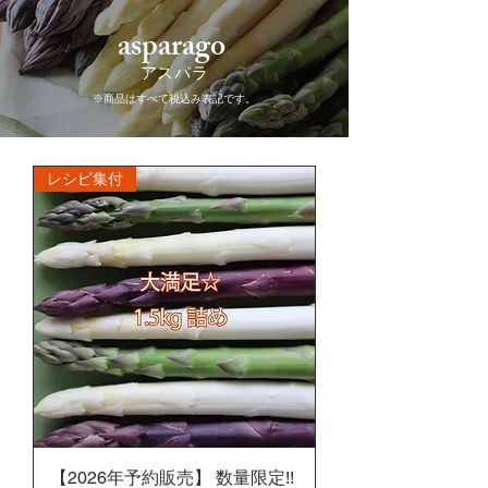
asparago
​アスパラ
​※商品はすべて税込み表記です。
レシピ集付
【2026年予約販売】 数量限定!!