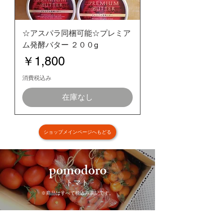
☆アスパラ同梱可能☆プレミア
ム発酵バター ２００g
価格
￥1,800
消費税込み
在庫なし
ショップメインページへもどる
pomodoro
​トマト
​※商品はすべて税込み表記です。