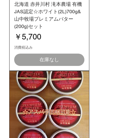
北海道 赤井川村 滝本農場 有機
JAS認定☆ホワイト(2L)700g&
山中牧場プレミアムバター
(200g)セット
価格
￥5,700
消費税込み
在庫なし