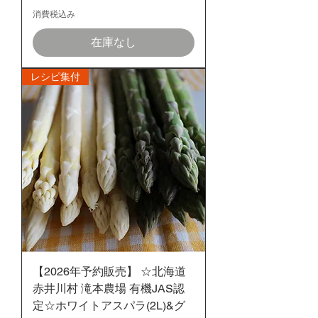
消費税込み
在庫なし
レシピ集付
【2026年予約販売】 ☆北海道
赤井川村 滝本農場 有機JAS認
定☆ホワイトアスパラ(2L)&グ