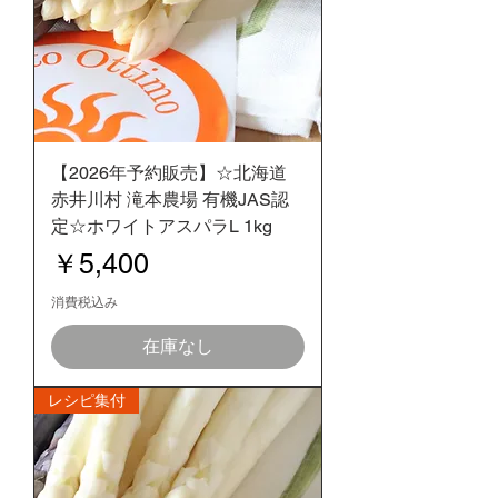
【2026年予約販売】☆北海道
赤井川村 滝本農場 有機JAS認
定☆ホワイトアスパラL 1kg
価格
￥5,400
消費税込み
在庫なし
レシピ集付