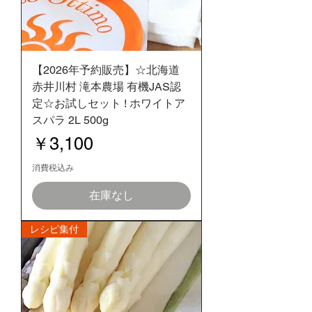
【2026年予約販売】☆北海道
赤井川村 滝本農場 有機JAS認
定☆お試しセット ! ホワイトア
スパラ 2L 500g
価格
￥3,100
消費税込み
在庫なし
レシピ集付