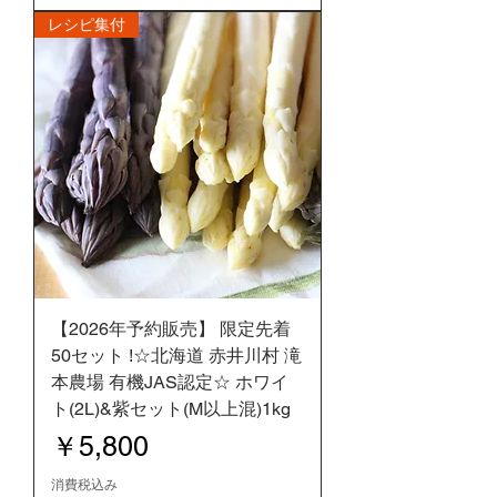
レシピ集付
【2026年予約販売】 限定先着
50セット !☆北海道 赤井川村 滝
本農場 有機JAS認定☆ ホワイ
ト(2L)&紫セット(M以上混)1kg
価格
￥5,800
消費税込み