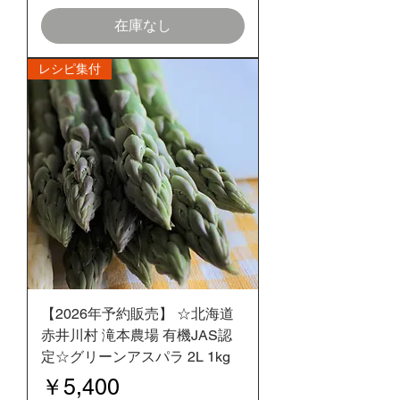
在庫なし
レシピ集付
【2026年予約販売】 ☆北海道
赤井川村 滝本農場 有機JAS認
定☆グリーンアスパラ 2L 1kg
価格
￥5,400