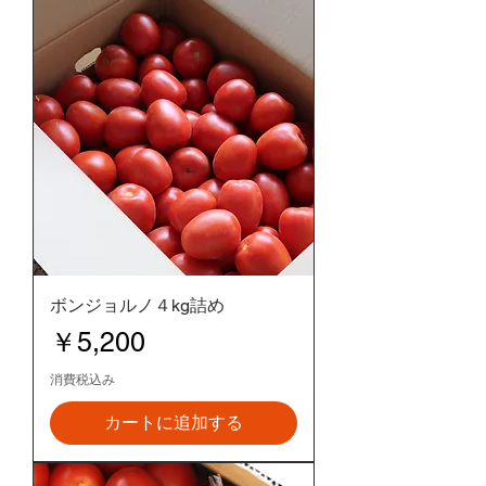
ボンジョルノ４kg詰め
価格
￥5,200
消費税込み
カートに追加する