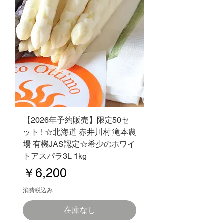
【2026年予約販売】限定50セ
ット ! ☆北海道 赤井川村 滝本農
場 有機JAS認定☆希少のホワイ
トアスパラ3L 1kg
価格
￥6,200
消費税込み
在庫なし