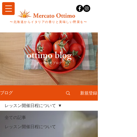
〜​北海道からイタリアの香りと美味しい野菜を〜
ottimo blog
​オッティモブログ
新規登録
ブログ
レッスン開催日程について
全ての記事
レッスン開催日程について